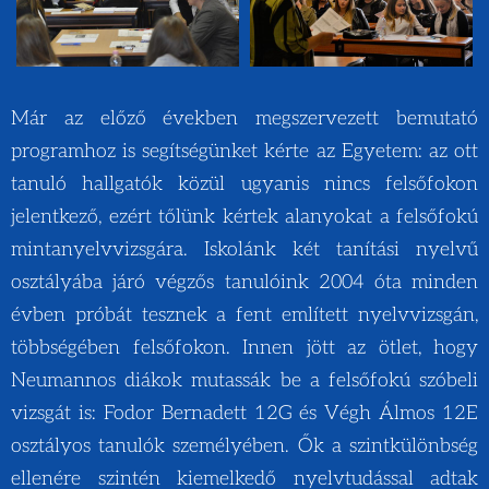
Már az előző években megszervezett bemutató
programhoz is segítségünket kérte az Egyetem: az ott
tanuló hallgatók közül ugyanis nincs felsőfokon
jelentkező, ezért tőlünk kértek alanyokat a felsőfokú
mintanyelvvizsgára. Iskolánk két tanítási nyelvű
osztályába járó végzős tanulóink 2004 óta minden
évben próbát tesznek a fent említett nyelvvizsgán,
többségében felsőfokon. Innen jött az ötlet, hogy
Neumannos diákok mutassák be a felsőfokú szóbeli
vizsgát is: Fodor Bernadett 12G és Végh Álmos 12E
osztályos tanulók személyében. Ők a szintkülönbség
ellenére szintén kiemelkedő nyelvtudással adtak