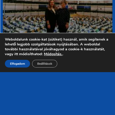
Weboldalunk cookie-kat (sütiket) használ, amik segítenek a
lehető legjobb szolgáltatások nyújtásában. A weboldal
Szakmai Látogatás
további használatával jóváhagyod a cookie-k használatát,
vagy itt módisíthatod:
Módosítás.
.
Brüsszelben
Elfogadom
Beállítások
BŐVEBBEN »
« Előző
1
2
3
4
5
6
…
30
következő »