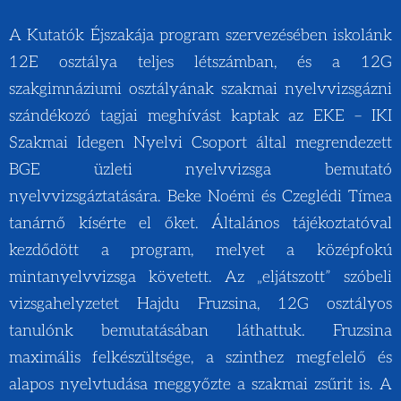
A Kutatók Éjszakája program szervezésében iskolánk
12E osztálya teljes létszámban, és a 12G
szakgimnáziumi osztályának szakmai nyelvvizsgázni
szándékozó tagjai meghívást kaptak az EKE – IKI
Szakmai Idegen Nyelvi Csoport által megrendezett
BGE üzleti nyelvvizsga bemutató
nyelvvizsgáztatására. Beke Noémi és Czeglédi Tímea
tanárnő kísérte el őket. Általános tájékoztatóval
kezdődött a program, melyet a középfokú
mintanyelvvizsga követett. Az „eljátszott” szóbeli
vizsgahelyzetet Hajdu Fruzsina, 12G osztályos
tanulónk bemutatásában láthattuk. Fruzsina
maximális felkészültsége, a szinthez megfelelő és
alapos nyelvtudása meggyőzte a szakmai zsűrit is. A