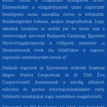
keltett hatást a vizsgáztató kolléganők arcán.
Elismerésüket a vizsgahelyzetek utáni rögtönzött
beszélgetés során szavakba öntve is kifejezték.
Büszkeségünket fokozta, amikor megtudhattuk, hogy
iskolánk tanulóira az utóbbi pár év során már a
nyelvvizsgát szervező Budapesti Gazdasági Egyetem
Nyelvvizsgaközpontja is felfigyelt, miszerint „a
Neumannosok évek óta felsőfokon is nagyon
imponáló eredményeket érnek el.”
Hálásak vagyunk az Egyetemen működő Szakmai
Idegen Nyelvi Csoportnak és dr. Tóth Éva
Csoportvezető Asszonynak a mindig időszerű,
releváns és pontos információáramlásért, mely
felkészítő munkánkat nagy mértékben megkönnyíti.