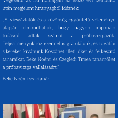
Végezetül az IKI honlapján az előző évi bemutató
után megjelent híranyagból idéznék:
„A vizsgáztatók és a közönség egyöntetű véleménye
alapján elmondhatjuk, hogy nagyon imponáló
tudásról adtak számot a próbavizsgázók.
Teljesítményükhöz ezennel is gratulálunk, és további
sikereket kívánunk!Köszönet illeti őket és felkészítő
tanáraikat, Beke Noémi és Czeglédi Tímea tanárnőket
a próbavizsga vállalásáért.”
Beke Noémi szaktanár