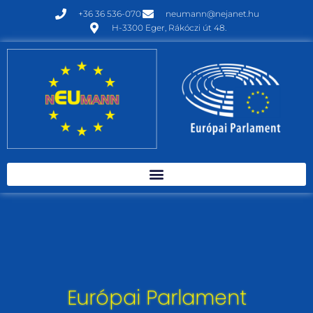
+36 36 536-070
neumann@nejanet.hu
H-3300 Eger, Rákóczi út 48.
Európai Parlament