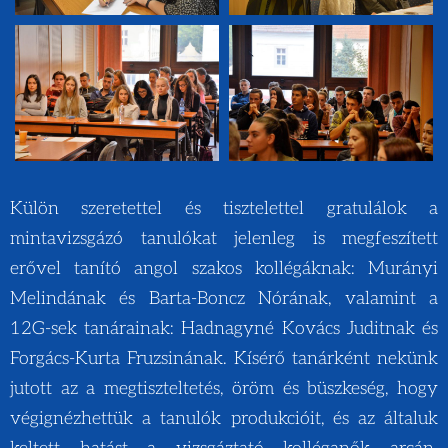
Külön szeretettel és tisztelettel gratulálok a
mintavizsgázó tanulókat jelenleg is megfeszített
erővel tanító angol szakos kollégáknak: Murányi
Melindának és Barta-Boncz Nórának, valamint a
12G-sek tanárainak: Hadnagyné Kovács Juditnak és
Forgács-Kurta Fruzsinának. Kísérő tanárként nekünk
jutott az a megtiszteltetés, öröm és büszkeség, hogy
végignézhettük a tanulók produkcióit, és az általuk