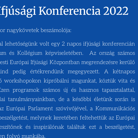
fjúsági Konferencia 2022
ior nagykövetek beszámolója:
l lehetőségünk volt egy 2 napos ifjúsági konferencián
m és Kollégium képviseletében. Az ország számos
pesti Európai Ifjúsági Központban megrendezésre kerülő
mind pedig értékrendünk megegyezett. A kétnapos
ő workshopokon kipróbálni magunkat, köztük vita és
Ezen programok számos új és hasznos tapasztalattal,
lai tanulmányainkban, de a későbbi életünk során is
az Európai Parlament szóvivőjével, a Kommunikációs
beszélgetést, melynek keretében feltehettük az Európai
zítőnek és inspirálónak találtuk ezt a beszélgetést,
ben folyó munkába.