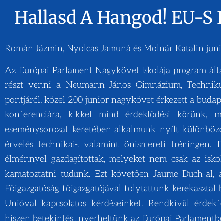
Hallasd A Hangod! EU-S I
Román Jázmin, Nyolcas Jamuná és Molnár Katalin jun
Az Európai Parlament Nagykövet Iskolája program álta
részt venni a Neumann János Gimnázium, Techniku
pontjáról, közel 200 junior nagykövet érkezett a buda
konferenciára, kikkel mind érdeklődési körünk, 
eseménysorozat keretében alkalmunk nyílt különböz
érvelés technikai-, valamint önismereti tréningen. 
élménnyel gazdagítottak, melyeket nem csak az isko
kamatoztatni tudunk. Ezt követően Jaume Duch-al, 
Főigazgatóság főigazgatójával folytattunk kerekasztal 
Unióval kapcsolatos kérdéseinket. Rendkívül érdekfes
hiszen betekintést nyerhettünk az Európai Parlament