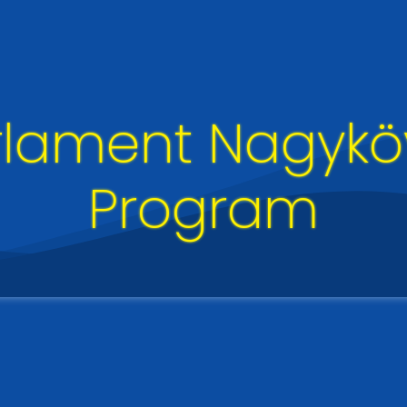
rlament Nagyköv
Program