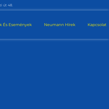
i út 48.
ek És Események
Neumann Hírek
Kapcsolat