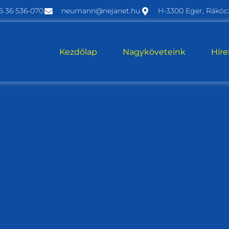
6 36 536-070
neumann@nejanet.hu
H-3300 Eger, Rákócz
Kezdőlap
Nagyköveteink
Hír