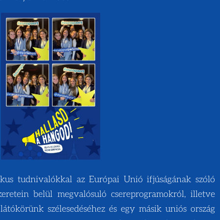
kus tudnivalókkal az Európai Unió ifjúságának szóló
retein belül megvalósuló csereprogramokról, illetve
látókörünk szélesedéséhez és egy másik uniós ország