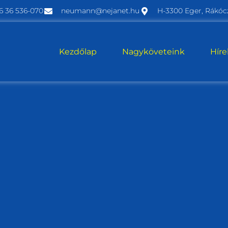
6 36 536-070
neumann@nejanet.hu
H-3300 Eger, Rákócz
Kezdőlap
Nagyköveteink
Hír