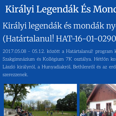
Királyi Legendák És Mon
Királyi legendák és mondák n
(Határtalanul! HAT-16-01-0290
2017.05.08 – 05.12. között a Határtalanul! program
Szakgimnázium és Kollégium 7K osztálya. Hétfőn kor
László királyról, a Hunyadiakról, Bethlenről és az er
szerezzenek.