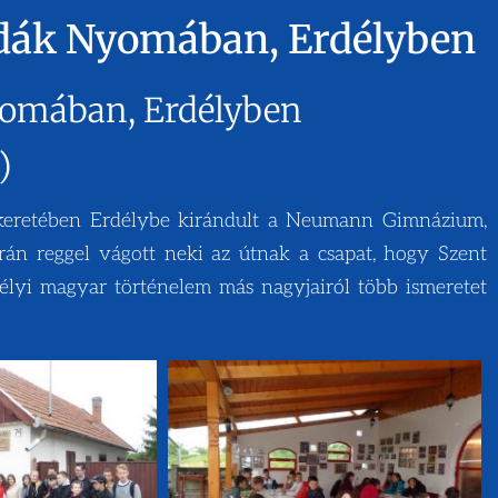
dák Nyomában, Erdélyben
yomában, Erdélyben
)
 keretében Erdélybe kirándult a Neumann Gimnázium,
án reggel vágott neki az útnak a csapat, hogy Szent
délyi magyar történelem más nagyjairól több ismeretet