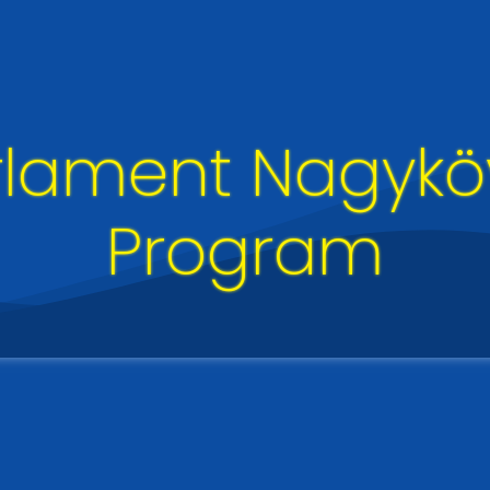
rlament Nagyköv
Program