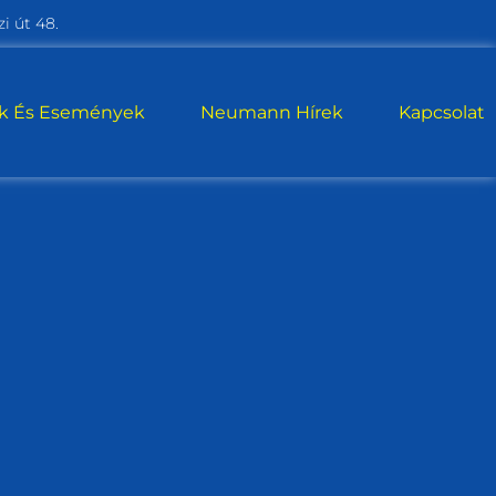
i út 48.
ek És Események
Neumann Hírek
Kapcsolat