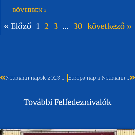
BŐVEBBEN »
« Előző
1
2
3
…
30
következő »
Neumann napok 2023 – előadás az Európai Parlament Nagykövet Iskolája Program szervezésében
Európa nap a Neumannban (2023. május 22.)
További Felfedeznivalók