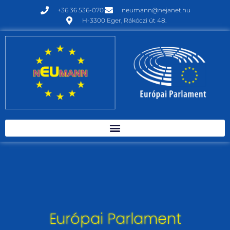
+36 36 536-070
neumann@nejanet.hu
H-3300 Eger, Rákóczi út 48.
Európai Parlament