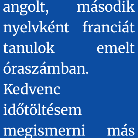
angolt, második
nyelvként franciát
tanulok emelt
óraszámban.
Kedvenc
időtöltésem
megismerni más