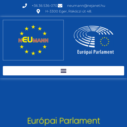
+36 36 536-070
neumann@nejanet.hu
H-3300 Eger, Rákóczi út 48.
Európai Parlament