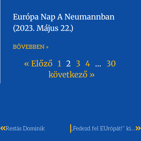
Európa Nap A Neumannban
(2023. Május 22.)
BŐVEBBEN »
« Előző
1
2
3
4
…
30
következő »
Restás Dominik
„Fedezd fel EUrópát!” kirándulás