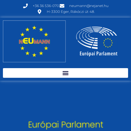
+36 36 536-070
neumann@nejanet.hu
H-3300 Eger, Rákóczi út 48.
Európai Parlament