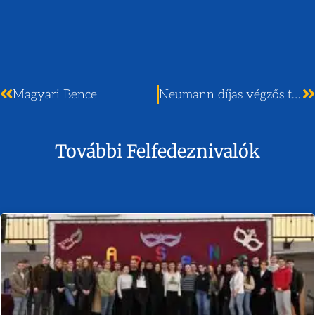
Magyari Bence
Neumann díjas végzős tanulóink
További Felfedeznivalók