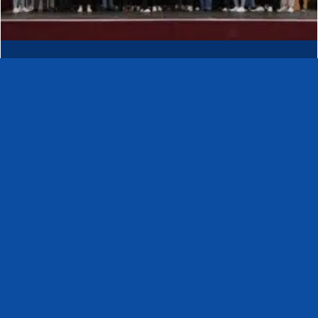
BGE Szakmai Nyelvvizsga 2024.
Húsz éve töretlen sikertörténet, hogy iskolánk
végzős két tanítási nyelvű osztályának tanulói