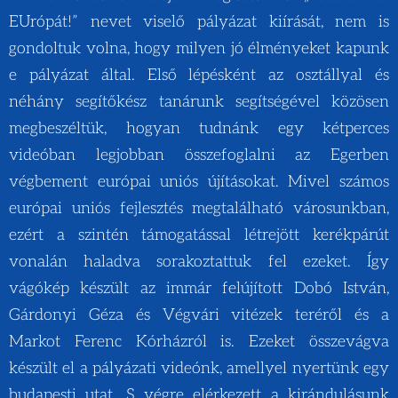
EUrópát!” nevet viselő pályázat kiírását, nem is
gondoltuk volna, hogy milyen jó élményeket kapunk
e pályázat által. Első lépésként az osztállyal és
néhány segítőkész tanárunk segítségével közösen
megbeszéltük, hogyan tudnánk egy kétperces
videóban legjobban összefoglalni az Egerben
végbement európai uniós újításokat. Mivel számos
európai uniós fejlesztés megtalálható városunkban,
ezért a szintén támogatással létrejött kerékpárút
vonalán haladva sorakoztattuk fel ezeket. Így
vágókép készült az immár felújított Dobó István,
Gárdonyi Géza és Végvári vitézek teréről és a
Markot Ferenc Kórházról is. Ezeket összevágva
készült el a pályázati videónk, amellyel nyertünk egy
budapesti utat. S végre elérkezett a kirándulásunk