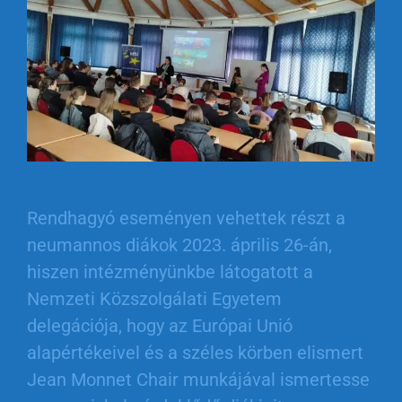
Rendhagyó eseményen vehettek részt a
neumannos diákok 2023. április 26-án,
hiszen intézményünkbe látogatott a
Nemzeti Közszolgálati Egyetem
delegációja, hogy az Európai Unió
alapértékeivel és a széles körben elismert
Jean Monnet Chair munkájával ismertesse