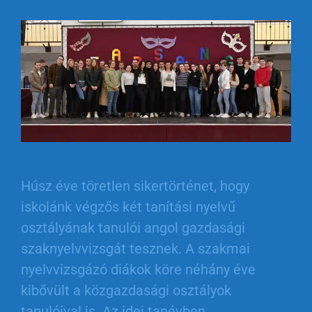
Húsz éve töretlen sikertörténet, hogy
iskolánk végzős két tanítási nyelvű
osztályának tanulói angol gazdasági
szaknyelvvizsgát tesznek. A szakmai
nyelvvizsgázó diákok köre néhány éve
kibővült a közgazdasági osztályok
tanulóival is. Az idei tanévben