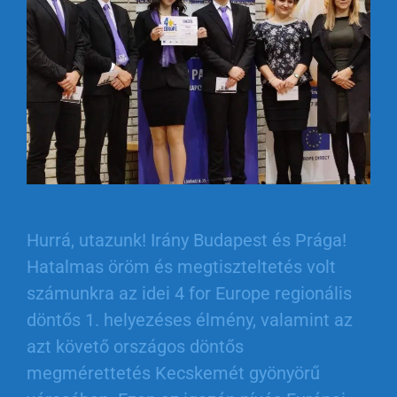
Hurrá, utazunk! Irány Budapest és Prága!
Hatalmas öröm és megtiszteltetés volt
számunkra az idei 4 for Europe regionális
döntős 1. helyezéses élmény, valamint az
azt követő országos döntős
megmérettetés Kecskemét gyönyörű