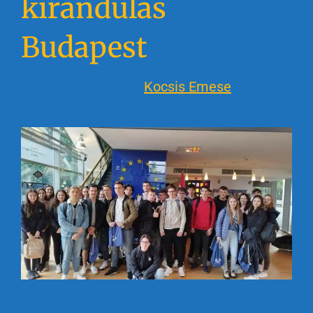
kirándulás
Budapest
2023-05-24
Szerző:
Kocsis Emese