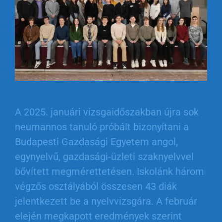
A 2025. januári vizsgaidőszakban újra sok
neumannos tanuló próbált bizonyítani a
Budapesti Gazdasági Egyetem angol,
egynyelvű, gazdasági-üzleti szaknyelvvel
bővített megmérettetésen. Iskolánk három
végzős osztályából összesen 43 diák
jelentkezett be a nyelvvizsgára. A február
elején megkapott eredmények szerint