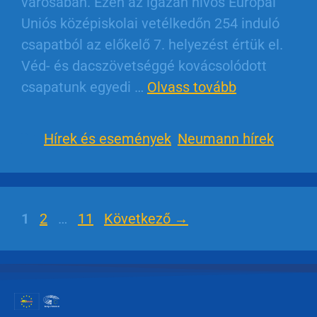
városában. Ezen az igazán nívós Európai
Uniós középiskolai vetélkedőn 254 induló
csapatból az előkelő 7. helyezést értük el.
Véd- és dacszövetséggé kovácsolódott
csapatunk egyedi …
Olvass tovább
Hírek és események
,
Neumann hírek
1
2
…
11
Következő
→