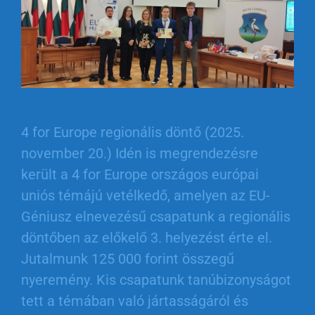
4 for Europe regionális döntő (2025.
november 20.) Idén is megrendezésre
került a 4 for Europe országos európai
uniós témájú vetélkedő, amelyen az EU-
Géniusz elnevezésű csapatunk a regionális
döntőben az előkelő 3. helyezést érte el.
Jutalmunk 125 000 forint összegű
nyeremény. Kis csapatunk tanúbizonyságot
tett a témában való jártasságáról és