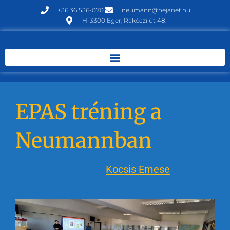
+36 36 536-070
neumann@nejanet.hu
H-3300 Eger, Rákóczi út 48.
EPAS tréning a
Neumannban
2025-12-04
Szerző:
Kocsis Emese