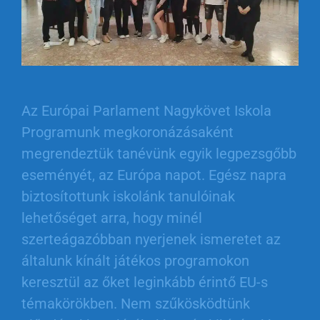
Az Európai Parlament Nagykövet Iskola
Programunk megkoronázásaként
megrendeztük tanévünk egyik legpezsgőbb
eseményét, az Európa napot. Egész napra
biztosítottunk iskolánk tanulóinak
lehetőséget arra, hogy minél
szerteágazóbban nyerjenek ismeretet az
általunk kínált játékos programokon
keresztül az őket leginkább érintő EU-s
témakörökben. Nem szűkösködtünk