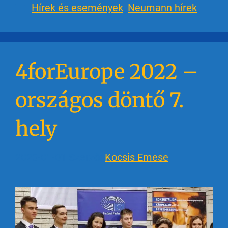
Hírek és események
,
Neumann hírek
4forEurope 2022 –
országos döntő 7.
hely
2023-01-01
Szerző:
Kocsis Emese