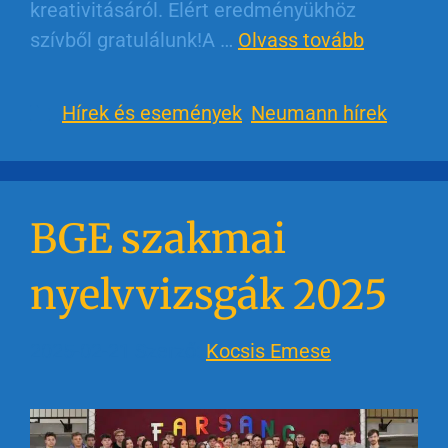
kreativitásáról. Elért eredményükhöz
szívből gratulálunk!A …
Olvass tovább
Hírek és események
,
Neumann hírek
BGE szakmai
nyelvvizsgák 2025
2025-02-21
Szerző:
Kocsis Emese