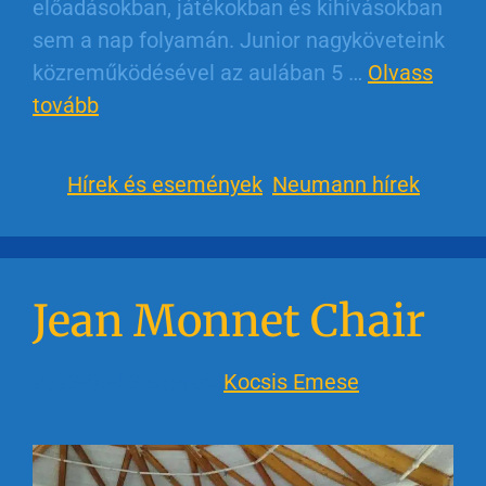
előadásokban, játékokban és kihívásokban
sem a nap folyamán. Junior nagyköveteink
közreműködésével az aulában 5 …
Olvass
tovább
Hírek és események
,
Neumann hírek
Jean Monnet Chair
2023-05-03
Szerző:
Kocsis Emese