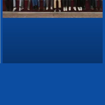
BGE Szakmai Nyelvvizsgák
2025
BŐVEBBEN »