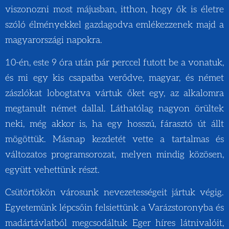
viszonozni most májusban, itthon, hogy ők is életre
szóló élményekkel gazdagodva emlékezzenek majd a
magyarországi napokra.
10-én, este 9 óra után pár perccel futott be a vonatuk,
és mi egy kis csapatba verődve, magyar, és német
zászlókat lobogtatva vártuk őket egy, az alkalomra
megtanult német dallal. Láthatólag nagyon örültek
neki, még akkor is, ha egy hosszú, fárasztó út állt
mögöttük. Másnap kezdetét vette a tartalmas és
változatos programsorozat, melyen mindig közösen,
együtt vehettünk részt.
Csütörtökön városunk nevezetességeit jártuk végig.
Egyetemünk lépcsőin felsiettünk a Varázstoronyba és
madártávlatból megcsodáltuk Eger híres látnivalóit,