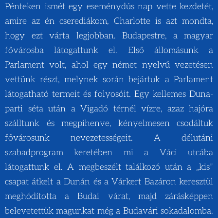
Pénteken ismét egy eseménydús nap vette kezdetét,
amire az én cserediákom, Charlotte is azt mondta,
hogy ezt várta legjobban. Budapestre, a magyar
fővárosba látogattunk el. Első állomásunk a
Parlament volt, ahol egy német nyelvű vezetésen
vettünk részt, melynek során bejártuk a Parlament
látogatható termeit és folyosóit. Egy kellemes Duna-
parti séta után a Vigadó térnél vízre, azaz hajóra
szálltunk és megpihenve, kényelmesen csodáltuk
fővárosunk nevezetességeit. A délutáni
szabadprogram keretében mi a Váci utcába
látogattunk el. A megbeszélt találkozó után a „kis”
csapat átkelt a Dunán és a Várkert Bazáron keresztül
meghódította a Budai várat, majd zárásképpen
belevetettük magunkat még a Budavári sokadalomba.