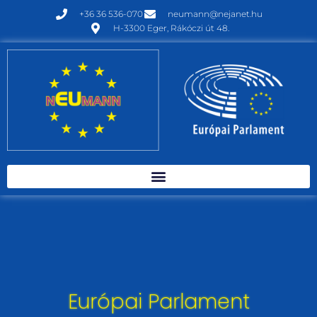
+36 36 536-070
neumann@nejanet.hu
H-3300 Eger, Rákóczi út 48.
Európai Parlament