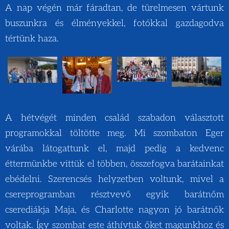
A nap végén már fáradtan, de türelmesen vártunk
buszunkra és élményekkel, fotókkal gazdagodva
tértünk haza.
A hétvégét minden család szabadon választott
programokkal töltötte meg. Mi szombaton Eger
várába látogattunk el, majd pedig a kedvenc
éttermünkbe vittük el többen, összefogva barátainkat
ebédelni. Szerencsés helyzetben voltunk, mivel a
csereprogramban résztvevő egyik barátnőm
cserediákja Maja, és Charlotte nagyon jó barátnők
voltak. Így szombat este áthívtuk őket magunkhoz és