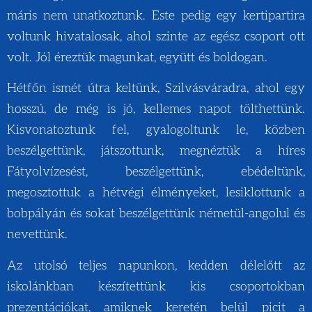
máris nem unatkoztunk. Este pedig egy kertipartira
voltunk hivatalosak, ahol szinte az egész csoport ott
volt. Jól éreztük magunkat, együtt és boldogan.
Hétfőn ismét útra keltünk, Szilvásváradra, ahol egy
hosszú, de még is jó, kellemes napot tölthettünk.
Kisvonatoztunk fel, gyalogoltunk le, közben
beszélgettünk, játszottunk, megnéztük a híres
Fátyolvízesést, beszélgettünk, ebédeltünk,
megosztottuk a hétvégi élményeket, lesiklottunk a
bobpályán és sokat beszélgettünk németül-angolul és
nevettünk.
Az utolsó teljes napunkon, kedden délelőtt az
iskolánkban készítettünk kis csoportokban
prezentációkat, amiknek keretén belül picit a