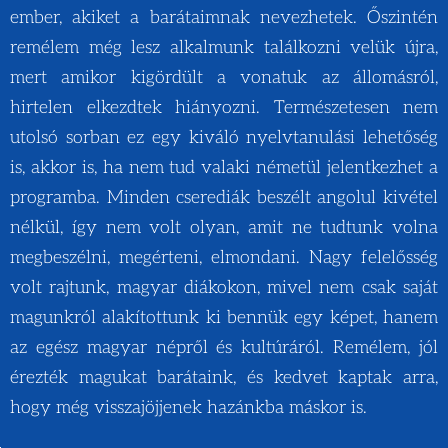
ember, akiket a barátaimnak nevezhetek. Őszintén
remélem még lesz alkalmunk találkozni velük újra,
mert amikor kigördült a vonatuk az állomásról,
hirtelen elkezdtek hiányozni. Természetesen nem
utolsó sorban ez egy kiváló nyelvtanulási lehetőség
is, akkor is, ha nem tud valaki németül jelentkezhet a
programba. Minden cserediák beszélt angolul kivétel
nélkül, így nem volt olyan, amit ne tudtunk volna
megbeszélni, megérteni, elmondani. Nagy felelősség
volt rajtunk, magyar diákokon, mivel nem csak saját
magunkról alakítottunk ki bennük egy képet, hanem
az egész magyar népről és kultúráról. Remélem, jól
érezték magukat barátaink, és kedvet kaptak arra,
hogy még visszajöjjenek hazánkba máskor is.