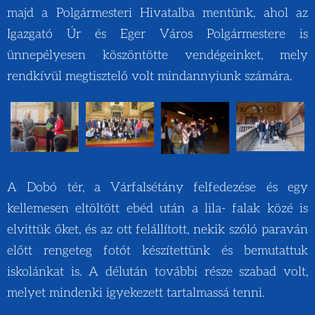
majd a Polgármesteri Hivatalba mentünk, ahol az
Igazgató Úr és Eger Város Polgármestere is
ünnepélyesen köszöntötte vendégeinket, mely
rendkívül megtisztelő volt mindannyiunk számára.
A Dobó tér, a Várfalsétány felfedezése és egy
kellemesen eltöltött ebéd után a lila- falak közé is
elvittük őket, és az ott felállított, nekik szóló paraván
előtt rengeteg fotót készítettünk és bemutattuk
iskolánkat is. A délután további része szabad volt,
melyet mindenki igyekezett tartalmassá tenni.