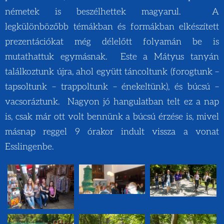
németek is beszélhettek magyarul. A
legkülönbözőbb témákban és formákban elkészített
prezentációkat még délelőtt folyamán be is
mutathattuk egymásnak. Este a Mátyus tanyán
találkoztunk újra, ahol együtt táncoltunk (forogtunk –
tapsoltunk – trappoltunk – énekeltünk), és búcsú –
vacsoráztunk. Nagyon jó hangulatban telt ez a nap
is, csak már ott volt bennünk a búcsú érzése is, mivel
másnap reggel 9 órakor indult vissza a vonat
Esslingenbe.