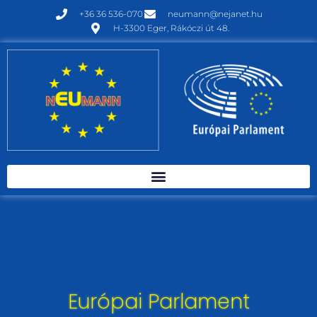
+36 36 536-070
neumann@nejanet.hu
H-3300 Eger, Rákóczi út 48.
Európai Parlament