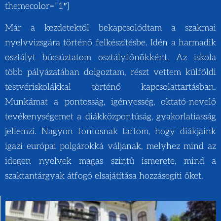
themecolor=”1″]
Már a kezdetektől bekapcsolódtam a szakmai
nyelvvizsgára történő felkészítésbe. Idén a harmadik
osztályt búcsúztatom osztályfőnökként. Az iskola
több pályázatában dolgoztam, részt vettem külföldi
testvériskolákkal történő kapcsolattartásban.
Munkámat a pontosság, igényesség, oktató-nevelő
tevékenységemet a diákközpontúság, gyakorlatiasság
jellemzi. Nagyon fontosnak tartom, hogy diákjaink
igazi európai polgárokká váljanak, melyhez mind az
idegen nyelvek magas szintű ismerete, mind a
szaktantárgyak átfogó elsajátítása hozzásegíti őket.