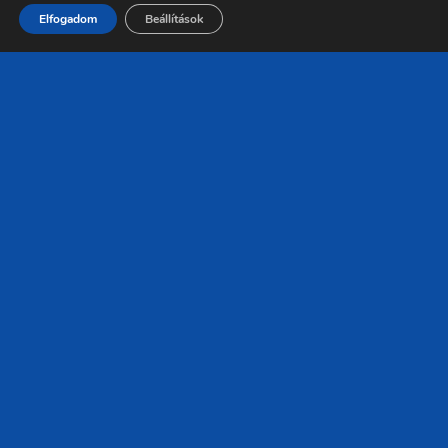
Elfogadom
Beállítások
Kocsis Emese
Kelemen Tünde
További Felfedeznivalók