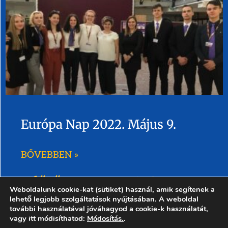
Európa Nap 2022. Május 9.
BŐVEBBEN »
« Előző
1
…
3
4
5
6
7
…
30
Weboldalunk cookie-kat (sütiket) használ, amik segítenek a
következő »
lehető legjobb szolgáltatások nyújtásában. A weboldal
további használatával jóváhagyod a cookie-k használatát,
vagy itt módisíthatod:
Módosítás.
.