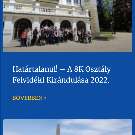
Határtalanul! – A 8K Osztály
Felvidéki Kirándulása 2022.
BŐVEBBEN »