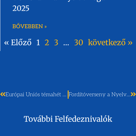
2025
BŐVEBBEN »
« Előző
1
2
3
…
30
következő »
Európai Uniós témahét a Neuannban
Fordítóverseny a Nyelvek Európai Napján
További Felfedeznivalók