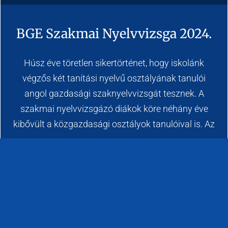
BGE Szakmai Nyelvvizsga 2024.
Húsz éve töretlen sikertörténet, hogy iskolánk
végzős két tanítási nyelvű osztályának tanulói
angol gazdasági szaknyelvvizsgát tesznek. A
szakmai nyelvvizsgázó diákok köre néhány éve
kibővült a közgazdasági osztályok tanulóival is. Az
BŐVEBBEN »
2024-02-22