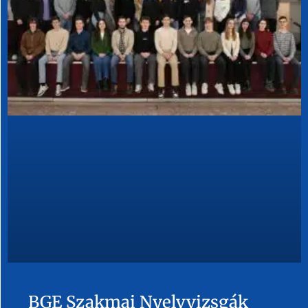
BGE Szakmai Nyelvvizsgák