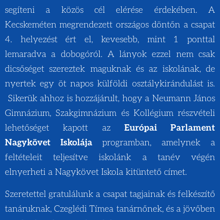
segíteni a közös cél elérése érdekében. A
Kecskeméten megrendezett országos döntőn a csapat
4. helyezést ért el, kevesebb, mint 1 ponttal
lemaradva a dobogóról. A lányok ezzel nem csak
dicsőséget szereztek maguknak és az iskolának, de
nyertek egy öt napos külföldi osztálykirándulást is.
Sikerük ahhoz is hozzájárult, hogy a Neumann János
Gimnázium, Szakgimnázium és Kollégium részvételi
lehetőséget kapott az
Európai Parlament
Nagykövet Iskolája
programban, amelynek a
feltételeit teljesítve iskolánk a tanév végén
elnyerheti a Nagykövet Iskola kitüntető címet.
Szeretettel gratulálunk a csapat tagjainak és felkészítő
tanáruknak, Czeglédi Tímea tanárnőnek, és a jövőben