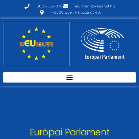
+36 36 536-070
neumann@nejanet.hu
H-3300 Eger, Rákóczi út 48.
Európai Parlament