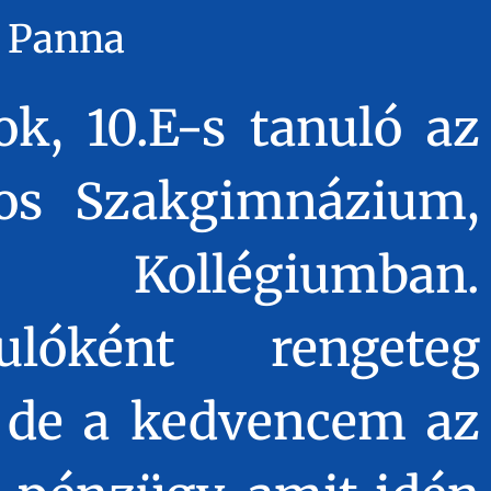
 Panna
k, 10.E-s tanuló az
os Szakgimnázium,
Kollégiumban.
lóként rengeteg
, de a kedvencem az