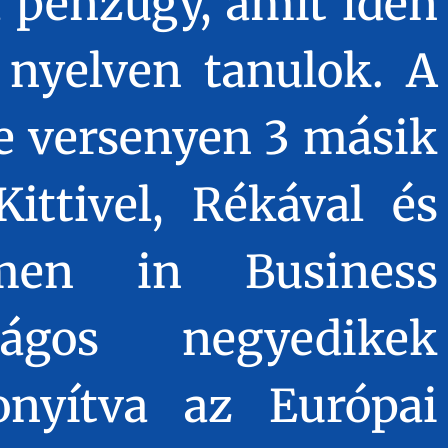
a pénzügy, amit idén
nyelven tanulok. A
e versenyen 3 másik
ittivel, Rékával és
men in Business
zágos negyedikek
onyítva az Európai