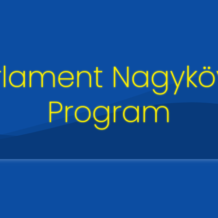
rlament Nagyköv
Program