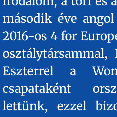
irodalom, a töri és 
második éve angol 
2016-os 4 for Europ
osztálytársammal, K
Eszterrel a Wo
csapataként ors
lettünk, ezzel biz