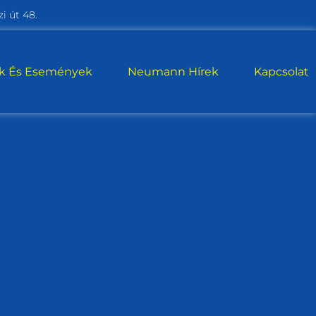
i út 48.
ek És Események
Neumann Hírek
Kapcsolat