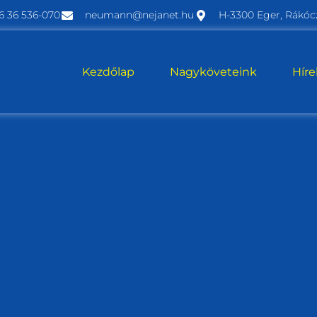
6 36 536-070
neumann@nejanet.hu
H-3300 Eger, Rákócz
Kezdőlap
Nagyköveteink
Hír