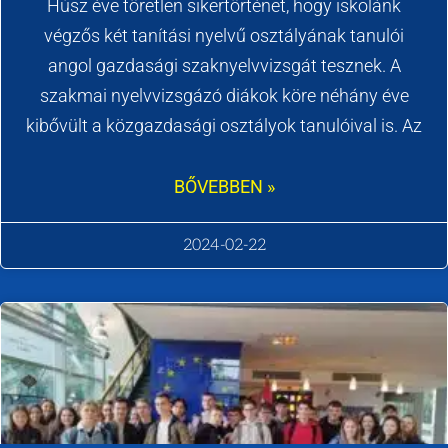
Húsz éve töretlen sikertörténet, hogy iskolánk
végzős két tanítási nyelvű osztályának tanulói
angol gazdasági szaknyelvvizsgát tesznek. A
szakmai nyelvvizsgázó diákok köre néhány éve
kibővült a közgazdasági osztályok tanulóival is. Az
BŐVEBBEN »
2024-02-22