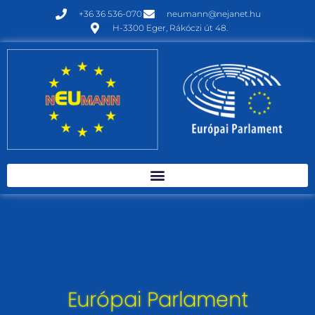
+36 36 536-070
neumann@nejanet.hu
H-3300 Eger, Rákóczi út 48.
Európai Parlament