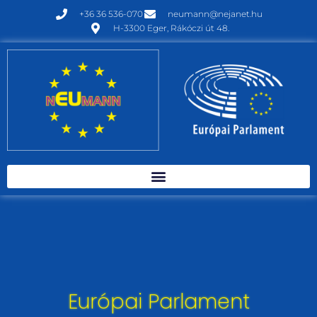
+36 36 536-070
neumann@nejanet.hu
H-3300 Eger, Rákóczi út 48.
Európai Parlament