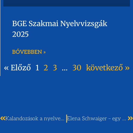
BGE Szakmai Nyelvvizsgák
2025
BŐVEBBEN »
« Előző
1
2
3
…
30
következő »
Kalandozások a nyelvek világában
Elena Schwaiger – egy év a Neumannban nyelvi lektorként