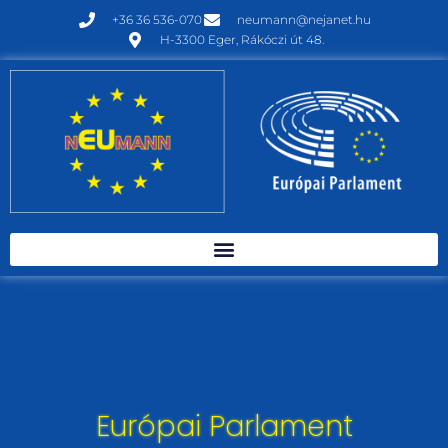
+36 36 536-070
neumann@nejanet.hu
H-3300 Eger, Rákóczi út 48.
Európai Parlament