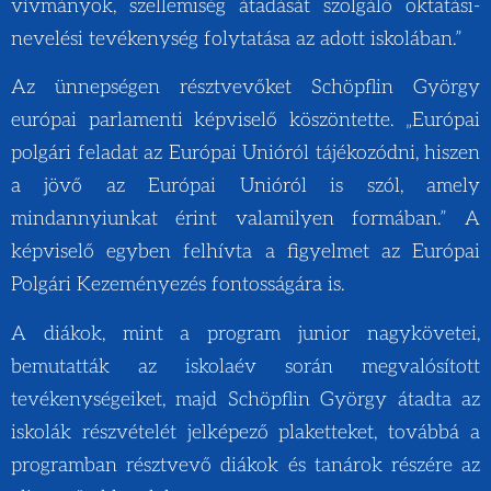
vívmányok, szellemiség átadását szolgáló oktatási-
nevelési tevékenység folytatása az adott iskolában.”
Az ünnepségen résztvevőket Schöpflin György
európai parlamenti képviselő köszöntette. „Európai
polgári feladat az Európai Unióról tájékozódni, hiszen
a jövő az Európai Unióról is szól, amely
mindannyiunkat érint valamilyen formában.” A
képviselő egyben felhívta a figyelmet az Európai
Polgári Kezeményezés fontosságára is.
A diákok, mint a program junior nagykövetei,
bemutatták az iskolaév során megvalósított
tevékenységeiket, majd Schöpflin György átadta az
iskolák részvételét jelképező plaketteket, továbbá a
programban résztvevő diákok és tanárok részére az