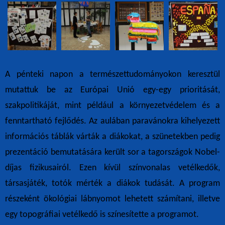
A pénteki napon a természettudományokon keresztül
mutattuk be az Európai Unió egy-egy prioritását,
szakpolitikáját, mint például a környezetvédelem és a
fenntartható fejlődés. Az aulában paravánokra kihelyezett
információs táblák várták a diákokat, a szünetekben pedig
prezentáció bemutatására került sor a tagországok Nobel-
díjas fizikusairól. Ezen kívül színvonalas vetélkedők,
társasjáték, totók mérték a diákok tudását. A program
részeként ökológiai lábnyomot lehetett számítani, illetve
egy topográfiai vetélkedő is színesítette a programot.