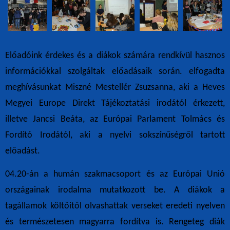
Előadóink érdekes és a diákok számára rendkívül hasznos
információkkal szolgáltak előadásaik során. elfogadta
meghívásunkat Miszné Mestellér Zsuzsanna, aki a Heves
Megyei Europe Direkt Tájékoztatási irodától érkezett,
illetve Jancsi Beáta, az Európai Parlament Tolmács és
Fordító Irodától, aki a nyelvi sokszínűségről tartott
előadást.
04.20-án a humán szakmacsoport és az Európai Unió
országainak irodalma mutatkozott be. A diákok a
tagállamok költőitől olvashattak verseket eredeti nyelven
és természetesen magyarra fordítva is. Rengeteg diák