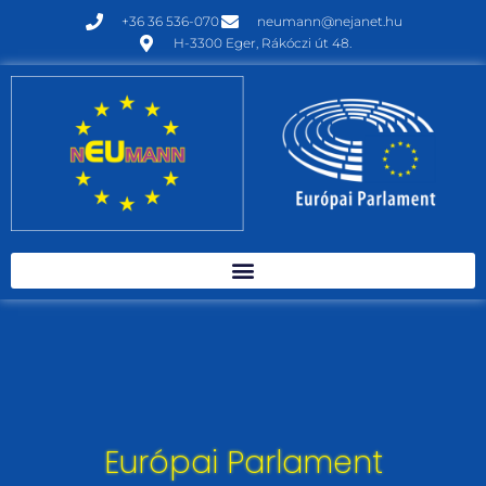
+36 36 536-070
neumann@nejanet.hu
H-3300 Eger, Rákóczi út 48.
Európai Parlament