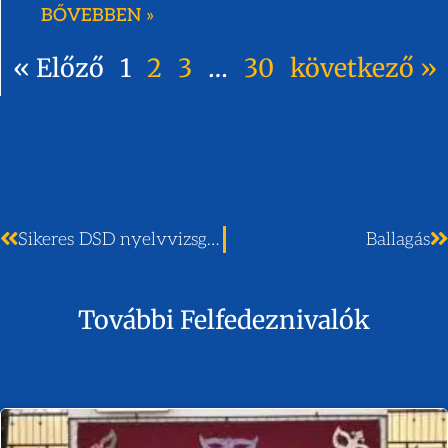
BŐVEBBEN »
« Előző
1
2
3
…
30
következő »
Sikeres DSD nyelvvizsgák 2017
Ballagás
További Felfedeznivalók