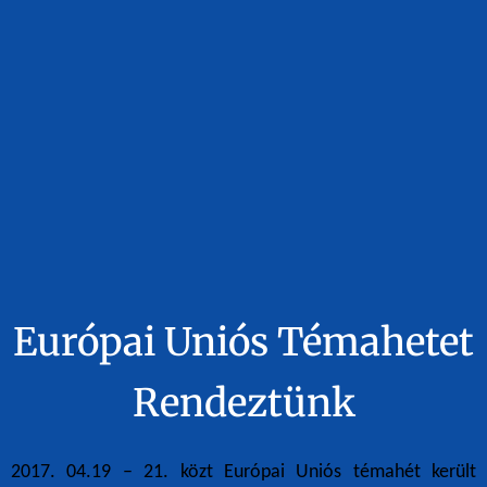
Európai Uniós Témahetet
Rendeztünk
2017. 04.19 – 21. közt Európai Uniós témahét került