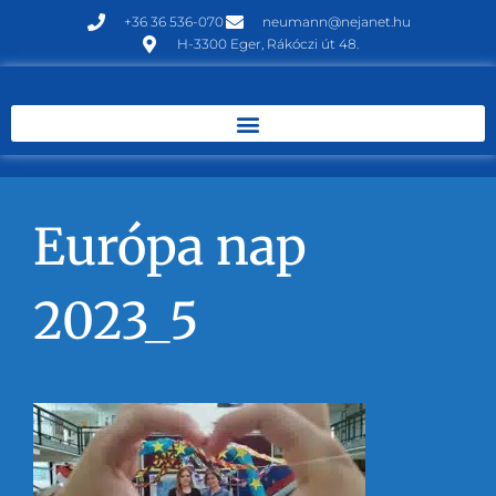
+36 36 536-070
neumann@nejanet.hu
H-3300 Eger, Rákóczi út 48.
Európa nap
2023_5